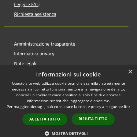
Leggi le FAQ
Richiesta assistenza
Amministrazione trasparente
Informativa privacy
Note legali
×
Dichiarazione di accessibilità
Informazioni sui cookie
Questo sito web utilizza cookie tecnici e assimilati strettamente
necessari al corretto funzionamento e alla navigazione del sito,
nonché un cookie tecnico analitico al solo fine di elaborare
informazioni statistiche, aggregate e anonime.
RSS
Copyright © 2026 • Comune di
Per maggiori dettagli, può consultare la cookie policy al seguente
link
Accessibilità
Girifalco • Powered by
Privacy
Municipium
Accesso
•
RIFIUTA TUTTO
ACCETTA TUTTO
Cookie
redazione
Mappa del sito
MOSTRA DETTAGLI