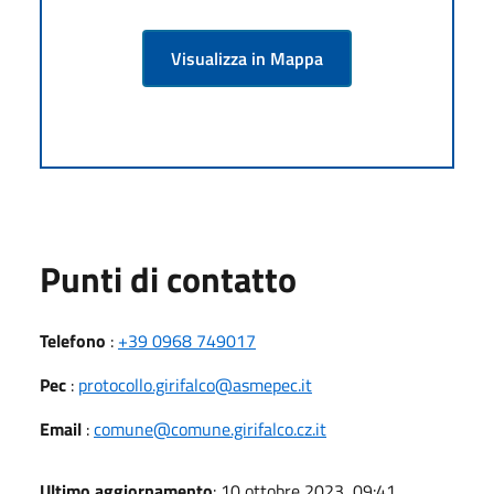
Visualizza in Mappa
Punti di contatto
Telefono
:
+39 0968 749017
Pec
:
protocollo.girifalco@asmepec.it
Email
:
comune@comune.girifalco.cz.it
Ultimo aggiornamento
: 10 ottobre 2023, 09:41