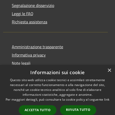
Segnalazione disservizio
Leggi le FAQ
Richiesta assistenza
Amministrazione trasparente
Informativa privacy
Note legali
×
Dichiarazione di accessibilità
Informazioni sui cookie
Questo sito web utilizza cookie tecnici e assimilati strettamente
necessari al corretto funzionamento e alla navigazione del sito,
nonché un cookie tecnico analitico al solo fine di elaborare
informazioni statistiche, aggregate e anonime.
RSS
Copyright © 2026 • Comune di
Per maggiori dettagli, può consultare la cookie policy al seguente
link
Accessibilità
Girifalco • Powered by
Privacy
Municipium
Accesso
•
RIFIUTA TUTTO
ACCETTA TUTTO