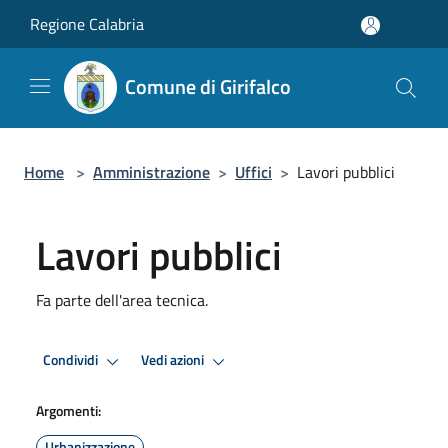
Salta al contenuto principale
Regione Calabria
Comune di Girifalco
Home
>
Amministrazione
>
Uffici
>
Lavori pubblici
Lavori pubblici
Fa parte dell'area tecnica.
Condividi
Vedi azioni
Argomenti:
Urbanizzazione