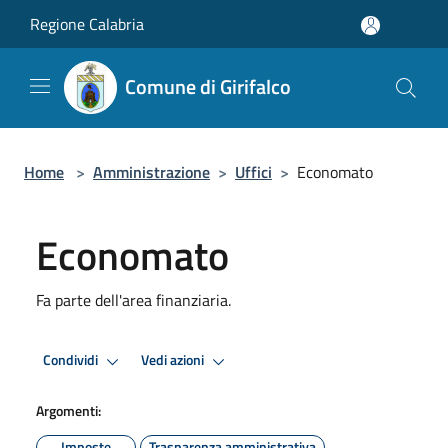
Salta al contenuto principale
Regione Calabria
Comune di Girifalco
Home
>
Amministrazione
>
Uffici
>
Economato
Economato
Fa parte dell'area finanziaria.
Condividi
Vedi azioni
Argomenti:
Imposte
Trasparenza amministrativa