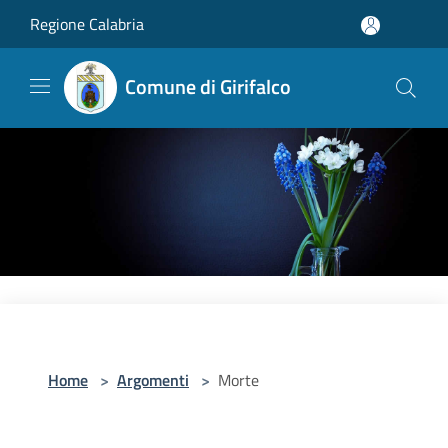
Salta al contenuto principale
Regione Calabria
Comune di Girifalco
Home
>
Argomenti
>
Morte