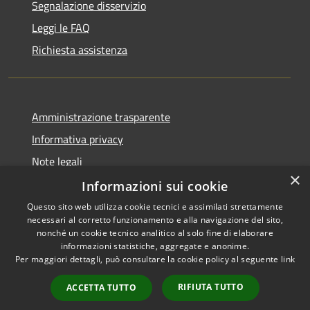
Segnalazione disservizio
Leggi le FAQ
Richiesta assistenza
Amministrazione trasparente
Informativa privacy
Note legali
×
Dichiarazione di accessibilità
Informazioni sui cookie
Questo sito web utilizza cookie tecnici e assimilati strettamente
necessari al corretto funzionamento e alla navigazione del sito,
nonché un cookie tecnico analitico al solo fine di elaborare
informazioni statistiche, aggregate e anonime.
RSS
Copyright © 2026 • Comune di
Per maggiori dettagli, può consultare la cookie policy al seguente
link
Accessibilità
Girifalco • Powered by
Privacy
Municipium
Accesso
•
RIFIUTA TUTTO
ACCETTA TUTTO
Cookie
redazione