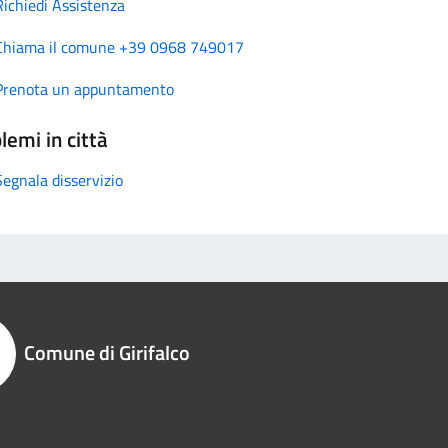
Richiedi Assistenza
Chiama il comune +39 0968 749017
Prenota un appuntamento
lemi in città
Segnala disservizio
Comune di Girifalco