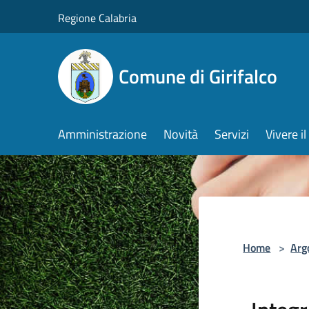
Salta al contenuto principale
Regione Calabria
Comune di Girifalco
Amministrazione
Novità
Servizi
Vivere 
Home
>
Arg