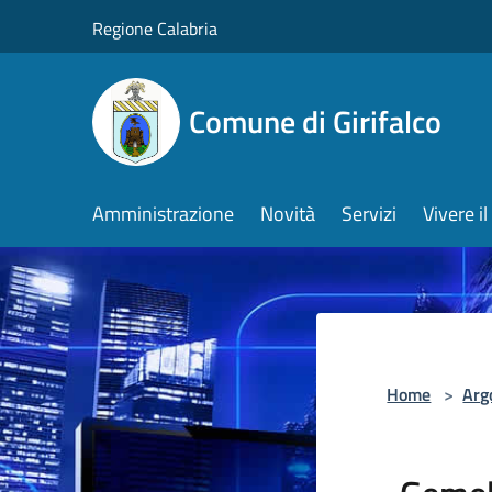
Salta al contenuto principale
Regione Calabria
Comune di Girifalco
Amministrazione
Novità
Servizi
Vivere 
Home
>
Arg