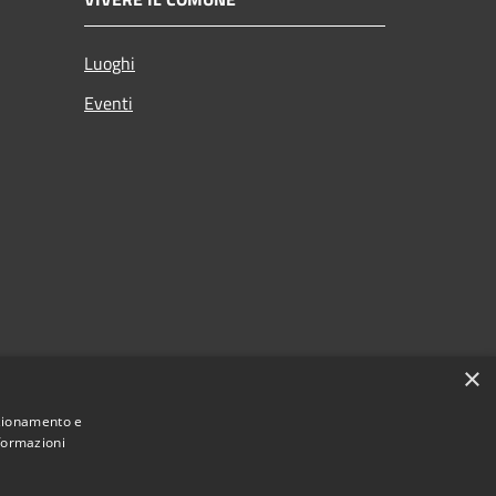
Luoghi
Eventi
×
nzionamento e
nformazioni