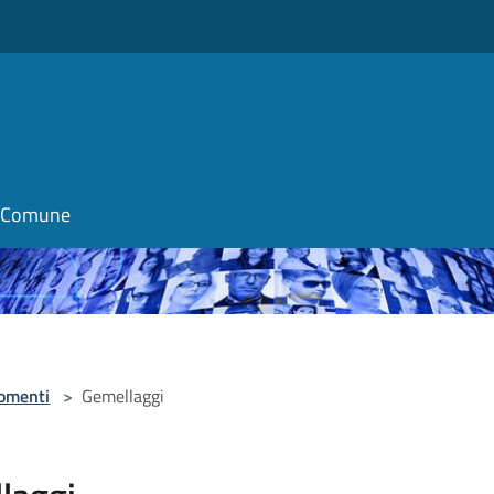
il Comune
omenti
>
Gemellaggi