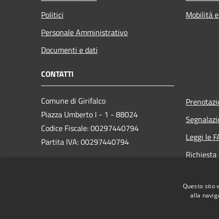
Politici
Mobilità e
Personale Amministrativo
Documenti e dati
CONTATTI
Comune di Girifalco
Prenotaz
Piazza Umberto I - 1 - 88024
Segnalazi
Codice Fiscale: 00297440794
Leggi le 
Partita IVA: 00297440794
Richiesta
PEC:
protocollo.girifalco@asmepec.it
Questo sito 
Centralino Unico:
+39 0968 749017
alla navig