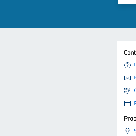
Cont
Prob