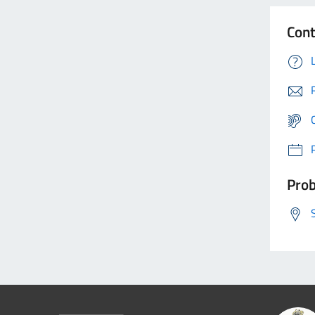
Cont
Prob