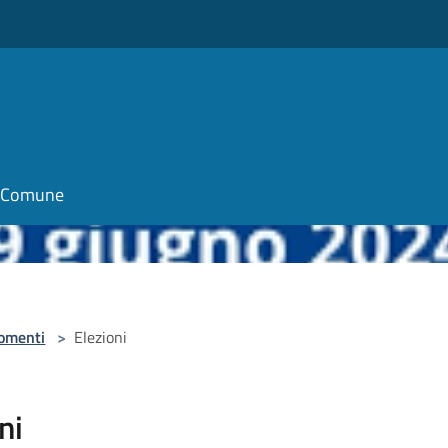
il Comune
omenti
>
Elezioni
ni