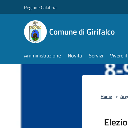
Salta al contenuto principale
Regione Calabria
Comune di Girifalco
Amministrazione
Novità
Servizi
Vivere 
Home
>
Arg
Elezio