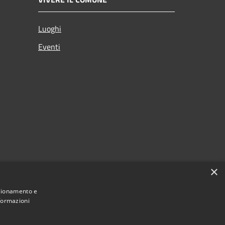
Luoghi
Eventi
×
nzionamento e
nformazioni