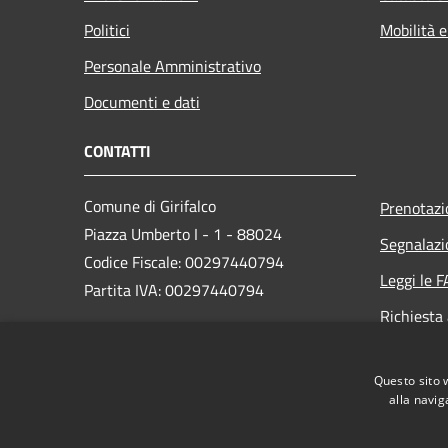
Politici
Mobilità e
Personale Amministrativo
Documenti e dati
CONTATTI
Comune di Girifalco
Prenotaz
Piazza Umberto I - 1 - 88024
Segnalazi
Codice Fiscale: 00297440794
Leggi le 
Partita IVA: 00297440794
Richiesta
PEC:
protocollo.girifalco@asmepec.it
Questo sito 
Centralino Unico:
+39 0968 749017
alla navig