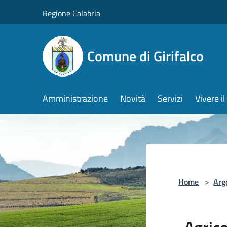
Salta al contenuto principale
Regione Calabria
Comune di Girifalco
Amministrazione
Novità
Servizi
Vivere 
Home
>
Arg