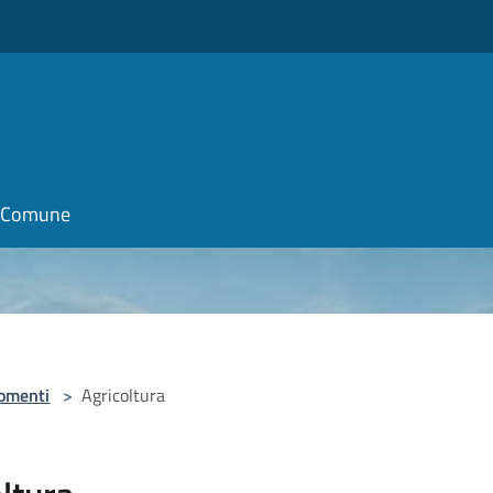
il Comune
omenti
>
Agricoltura