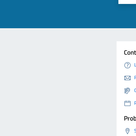
Cont
Prob