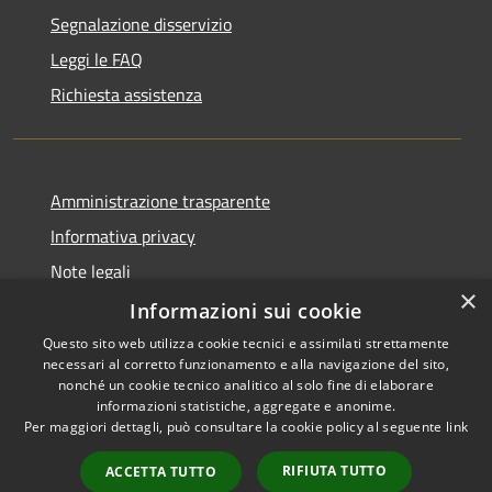
Segnalazione disservizio
Leggi le FAQ
Richiesta assistenza
Amministrazione trasparente
Informativa privacy
Note legali
×
Dichiarazione di accessibilità
Informazioni sui cookie
Questo sito web utilizza cookie tecnici e assimilati strettamente
necessari al corretto funzionamento e alla navigazione del sito,
nonché un cookie tecnico analitico al solo fine di elaborare
informazioni statistiche, aggregate e anonime.
RSS
Copyright © 2026 • Comune di
Per maggiori dettagli, può consultare la cookie policy al seguente
link
Accessibilità
Girifalco • Powered by
Privacy
Municipium
Accesso
•
RIFIUTA TUTTO
ACCETTA TUTTO