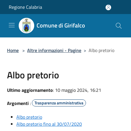
Salta al contenuto principale
Regione Calabria
Comune di Girifalco
Home
>
Altre informazioni - Pagine
>
Albo pretorio
Albo pretorio
Ultimo aggiornamento
: 10 maggio 2024, 16:21
Argomenti
:
Trasparenza amministrativa
Albo pretorio
Albo pretorio fino al 30/07/2020