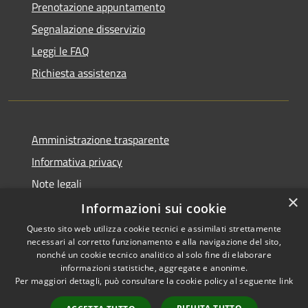
Prenotazione appuntamento
Segnalazione disservizio
Leggi le FAQ
Richiesta assistenza
Amministrazione trasparente
Informativa privacy
Note legali
×
Dichiarazione di accessibilità
Informazioni sui cookie
Questo sito web utilizza cookie tecnici e assimilati strettamente
necessari al corretto funzionamento e alla navigazione del sito,
nonché un cookie tecnico analitico al solo fine di elaborare
informazioni statistiche, aggregate e anonime.
RSS
Copyright © 2026 • Comune di
Per maggiori dettagli, può consultare la cookie policy al seguente
link
Accessibilità
Girifalco • Powered by
Privacy
Municipium
Accesso