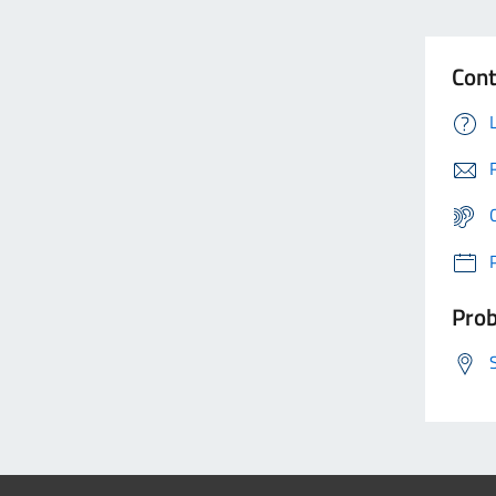
Cont
Prob