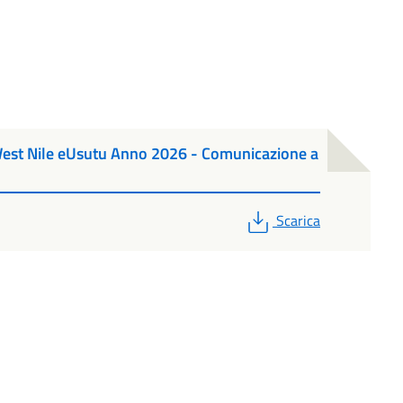
s West Nile eUsutu Anno 2026 - Comunicazione a
PDF
Scarica