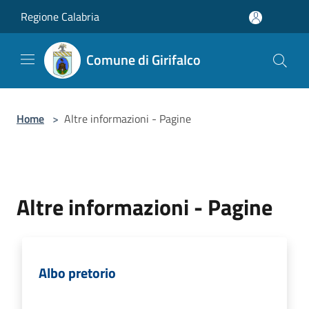
Salta al contenuto principale
Regione Calabria
Comune di Girifalco
Home
>
Altre informazioni - Pagine
Altre informazioni - Pagine
Albo pretorio