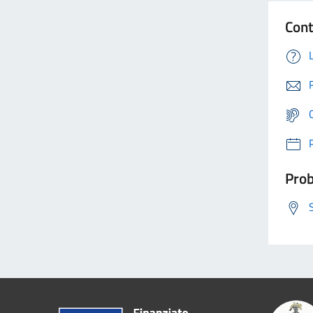
Cont
Prob